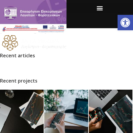
Ανοίξτε
[woocommerce_cart]
Recent articles
Recent projects