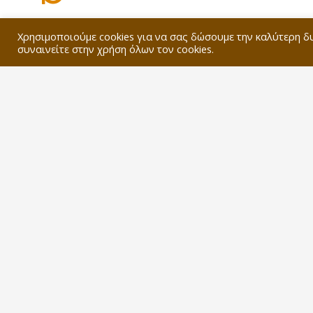
Rich experience
Χρησιμοποιούμε cookies για να σας δώσουμε την καλύτερη δ
συναινείτε στην χρήση όλων τον cookies.
Dolor sit amet - onsectetur adipiscing elit. Ut elit
tellus, luctus nec ullamcorper mattis, pulvinar
dapibus glavrida.