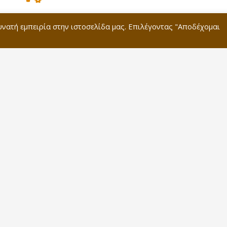
Modern technology
υνατή εμπειρία στην ιστοσελίδα μας. Επιλέγοντας "Αποδέχομαι
Dolor sit amet, consectetur adipiscing elit. Ut elit
tellus, luctus nec ullamcorper mattis, pulvinar
dapibus.