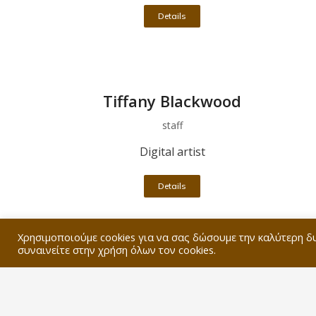
Details
Tiffany Blackwood
staff
Digital artist
Details
Χρησιμοποιούμε cookies για να σας δώσουμε την καλύτερη δ
συναινείτε στην χρήση όλων τον cookies.
William Greenfield
staff